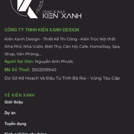
CÔNG TY TNHH KIẾN XANH DESIGN
Kiến Xanh Design - Thiết Kế Thi Công - Kiến Trúc Nội thất
Nhà Phố, Nhà Vườn, Biệt Thự, Căn Hộ, Cafe, HomeStay, Spa,
Shop, Văn Phòng,...
Người Đại Diện:
Nguyễn Anh Phước
Mã Số Thuế:
3502519940
Do Sở Kế Hoạch Và Đầu Tư Tỉnh Bà Rịa – Vũng Tàu Cấp
VỀ KIẾN XANH
Giới thiệu
Dự án
Tuyển dụng