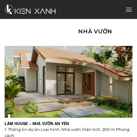
Chuyển
đến
nội
dung
LÂM HOUSE – NHÀ VƯỜN AN YÊN
1. Thông tin dự án Loại hình: Nhà vườn Diện tích: 200 m Phong
cách: