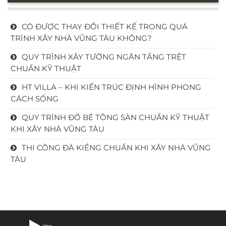
CÓ ĐƯỢC THAY ĐỔI THIẾT KẾ TRONG QUÁ
TRÌNH XÂY NHÀ VŨNG TÀU KHÔNG?
QUY TRÌNH XÂY TƯỜNG NGĂN TẦNG TRỆT
CHUẨN KỸ THUẬT
HT VILLA – KHI KIẾN TRÚC ĐỊNH HÌNH PHONG
CÁCH SỐNG
QUY TRÌNH ĐỔ BÊ TÔNG SÀN CHUẨN KỸ THUẬT
KHI XÂY NHÀ VŨNG TÀU
THI CÔNG ĐÀ KIỀNG CHUẨN KHI XÂY NHÀ VŨNG
TÀU