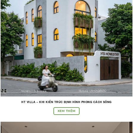
HT VILLA – KHI KIẾN TRÚC ĐỊNH HÌNH PHONG CÁCH SỐNG
XEM THÊM