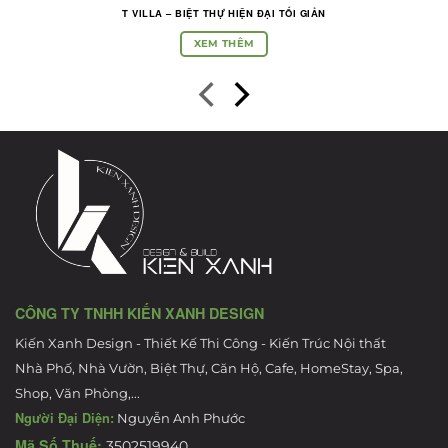
T VILLA – BIỆT THỰ HIỆN ĐẠI TỐI GIẢN
XEM THÊM
CÔNG TY TNHH KIẾN XANH DESIGN
Kiến Xanh Design - Thiết Kế Thi Công - Kiến Trúc Nội thất
Nhà Phố, Nhà Vườn, Biệt Thự, Căn Hộ, Cafe, HomeStay, Spa,
Shop, Văn Phòng,...
Người Đại Diện:
Nguyễn Anh Phước
Mã Số Thuế:
3502519940