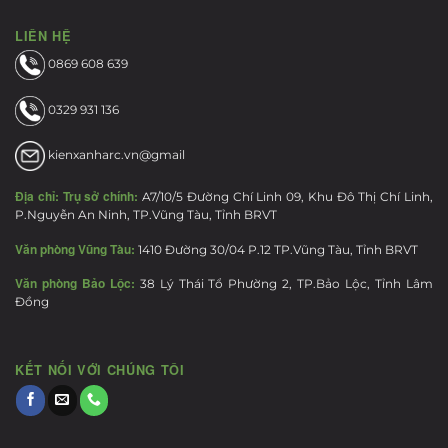
LIÊN HỆ
0869 608 639
0329 931 136
kienxanharc.vn@gmail
Địa chỉ:
Trụ sở chính:
A7/10/5 Đường Chí Linh 09, Khu Đô Thị Chí Linh,
P.Nguyễn An Ninh, TP.Vũng Tàu, Tỉnh BRVT
Văn phòng Vũng Tàu:
1410 Đường 30/04 P.12 TP.Vũng Tàu, Tỉnh BRVT
Văn phòng Bảo Lộc:
38 Lý Thái Tổ Phường 2, TP.Bảo Lộc, Tỉnh Lâm
Đồng
KẾT NỐI VỚI CHÚNG TÔI