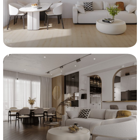
CẢI TẠO CĂN HỘ VŨNG TÀU – PANORAMA