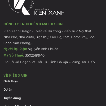
CÔNG TY TNHH KIẾN XANH DESIGN
Kiến Xanh Design - Thiết Kế Thi Công - Kiến Trúc Nội thất
Nhà Phố, Nhà Vườn, Biệt Thự, Căn Hộ, Cafe, HomeStay, Spa,
Shop, Văn Phòng,...
Người Đại Diện:
Nguyễn Anh Phước
Mã Số Thuế:
3502519940
Do Sở Kế Hoạch Và Đầu Tư Tỉnh Bà Rịa – Vũng Tàu Cấp
VỀ KIẾN XANH
Giới thiệu
Dự án
Tuyển dụng