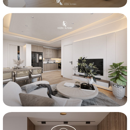
CẢI TẠO NỘI THẤT CĂN HỘ VŨNG TÀU CENTRE POINT