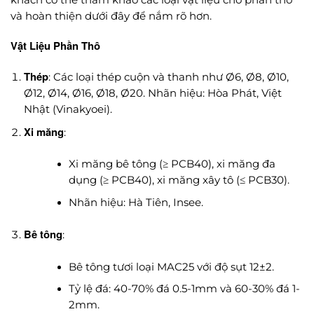
khách có thể tham khảo các loại vật liệu cho phần thô
và hoàn thiện dưới đây để nắm rõ hơn.
Vật Liệu Phần Thô
Thép
: Các loại thép cuộn và thanh như Ø6, Ø8, Ø10,
Ø12, Ø14, Ø16, Ø18, Ø20. Nhãn hiệu: Hòa Phát, Việt
Nhật (Vinakyoei).
Xi măng
:
Xi măng bê tông (≥ PCB40), xi măng đa
dụng (≥ PCB40), xi măng xây tô (≤ PCB30).
Nhãn hiệu: Hà Tiên, Insee.
Bê tông
:
Bê tông tươi loại MAC25 với độ sụt 12±2.
Tỷ lệ đá: 40-70% đá 0.5-1mm và 60-30% đá 1-
2mm.