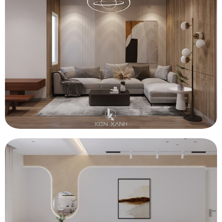
CẢI TẠO PHÒNG KHÁCH VÀ BẾP CĂN HỘ VŨNG TÀU
CẢI TẠO CĂN HỘ VŨNG TÀU – BÌNH GIÃ RESIDENT