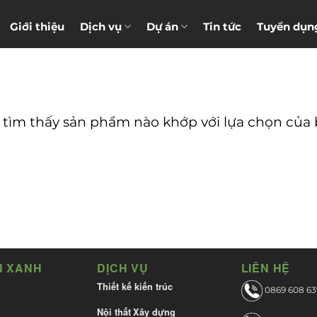
Giới thiệu
Dịch vụ
Dự án
Tin tức
Tuyển dụn
tìm thấy sản phẩm nào khớp với lựa chọn của 
N XANH
DỊCH VỤ
LIÊN HỆ
Thiết kế kiến trúc
0869 608 63
Nội thất
Xây dựng