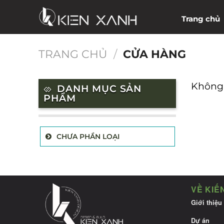
Chuyển
Trang chủ
đến
nội
dung
TRANG CHỦ
/
CỬA HÀNG
Không 
DANH MỤC SẢN
PHẨM
CHƯA PHẦN LOẠI
VỀ KIẾ
Giới thiệu
Dự án