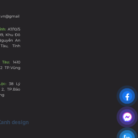
.vn@gmail
ính:
A7/10/5
09, Khu Đô
.Nguyễn An
Tàu, Tỉnh
 Tàu:
1410
12 TP.Vũng
ộc:
38 Lý
 2, TP.Bảo
ồng
Xanh design