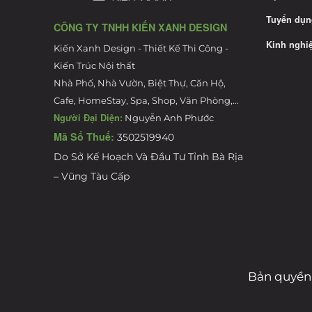
Tuyển dụn
CÔNG TY TNHH KIẾN XANH DESIGN
Kinh nghi
Kiến Xanh Design - Thiết Kế Thi Công -
Kiến Trúc Nội thất
Nhà Phố, Nhà Vườn, Biệt Thự, Căn Hộ,
Cafe, HomeStay, Spa, Shop, Văn Phòng,...
Người Đại Diện:
Nguyễn Anh Phước
Mã Số Thuế:
3502519940
Do Sở Kế Hoạch Và Đầu Tư Tỉnh Bà Rịa
– Vũng Tàu Cấp
Bản quyền