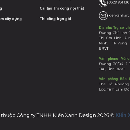
0329 931 136
g
Cải tạo
Thi công nội thất
kienxanharc
ệm xây dựng
Thi công trọn gói
Địa chỉ:
Trụ sở ch
Đường Chí Linh 
Thị Chí Linh, P
Ninh, TP.Vũng 
BRVT
Văn phòng Vũng
Đường 30/04 P.
Tàu, Tỉnh BRVT
Văn phòng Bảo L
Thái Tổ Phường
Lộc, Tỉnh Lâm Đ
Kiến 
 thuộc Công ty TNHH Kiến Xanh Design 2026 ©