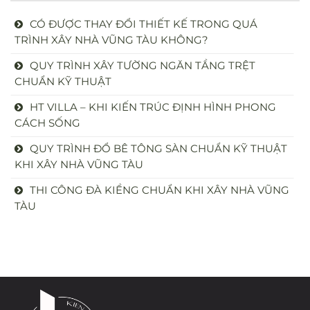
CÓ ĐƯỢC THAY ĐỔI THIẾT KẾ TRONG QUÁ
TRÌNH XÂY NHÀ VŨNG TÀU KHÔNG?
QUY TRÌNH XÂY TƯỜNG NGĂN TẦNG TRỆT
CHUẨN KỸ THUẬT
HT VILLA – KHI KIẾN TRÚC ĐỊNH HÌNH PHONG
CÁCH SỐNG
QUY TRÌNH ĐỔ BÊ TÔNG SÀN CHUẨN KỸ THUẬT
KHI XÂY NHÀ VŨNG TÀU
THI CÔNG ĐÀ KIỀNG CHUẨN KHI XÂY NHÀ VŨNG
TÀU