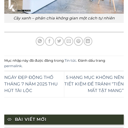
Cây xanh – phân chia không gian một cách tự nhiên
Mục nhập này đã được đăng trong
Tin tức
. Đánh dấu trang
permalink
.
NGÀY ĐẸP ĐỘNG THỔ
5 HẠNG MỤC KHÔNG NÊN
THÁNG 7 NĂM 2025 THU
TIẾT KIỆM ĐỂ TRÁNH “TIỀN
HÚT TÀI LỘC
MẤT TẬT MANG”
BÀI VIẾT MỚI