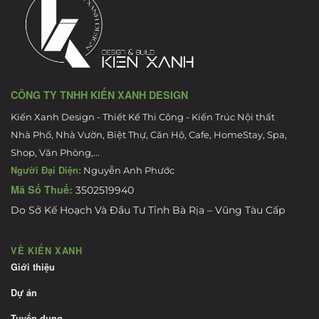
CÔNG TY TNHH KIẾN XANH DESIGN
Kiến Xanh Design - Thiết Kế Thi Công - Kiến Trúc Nội thất
Nhà Phố, Nhà Vườn, Biệt Thự, Căn Hộ, Cafe, HomeStay, Spa,
Shop, Văn Phòng,...
Người Đại Diện:
Nguyễn Anh Phước
Mã Số Thuế:
3502519940
Do Sở Kế Hoạch Và Đầu Tư Tỉnh Bà Rịa – Vũng Tàu Cấp
VỀ KIẾN XANH
Giới thiệu
Dự án
Tuyển dụng