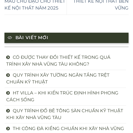
MÀU CHỦ ĐẠO CHO THIẾT
THIẾT KẾ NỘI THẤT BỀN
KẾ NỘI THẤT NĂM 2025
VỮNG
BÀI VIẾT MỚI
CÓ ĐƯỢC THAY ĐỔI THIẾT KẾ TRONG QUÁ
TRÌNH XÂY NHÀ VŨNG TÀU KHÔNG?
QUY TRÌNH XÂY TƯỜNG NGĂN TẦNG TRỆT
CHUẨN KỸ THUẬT
HT VILLA – KHI KIẾN TRÚC ĐỊNH HÌNH PHONG
CÁCH SỐNG
QUY TRÌNH ĐỔ BÊ TÔNG SÀN CHUẨN KỸ THUẬT
KHI XÂY NHÀ VŨNG TÀU
THI CÔNG ĐÀ KIỀNG CHUẨN KHI XÂY NHÀ VŨNG