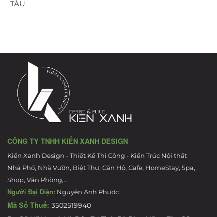
TÀU
CÔNG TY TNHH KIẾN XANH DESIGN
Kiến Xanh Design - Thiết Kế Thi Công - Kiến Trúc Nội thất
Nhà Phố, Nhà Vườn, Biệt Thự, Căn Hộ, Cafe, HomeStay, Spa,
Shop, Văn Phòng,...
Người Đại Diện:
Nguyễn Anh Phước
Mã Số Thuế:
3502519940