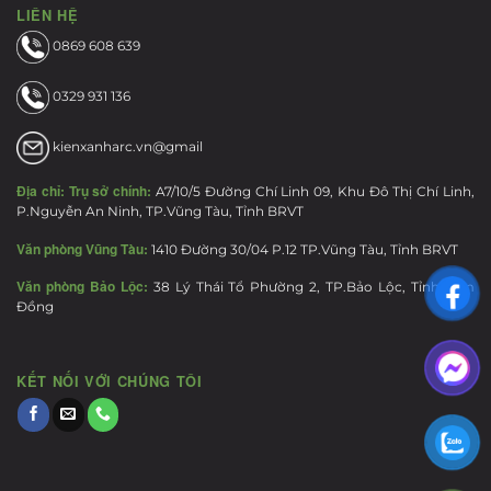
LIÊN HỆ
0869 608 639
0329 931 136
kienxanharc.vn@gmail
Địa chỉ:
Trụ sở chính:
A7/10/5 Đường Chí Linh 09, Khu Đô Thị Chí Linh,
P.Nguyễn An Ninh, TP.Vũng Tàu, Tỉnh BRVT
Văn phòng Vũng Tàu:
1410 Đường 30/04 P.12 TP.Vũng Tàu, Tỉnh BRVT
Văn phòng Bảo Lộc:
38 Lý Thái Tổ Phường 2, TP.Bảo Lộc, Tỉnh Lâm
Đồng
KẾT NỐI VỚI CHÚNG TÔI