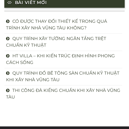
BÀI VIẾT MỚI
CÓ ĐƯỢC THAY ĐỔI THIẾT KẾ TRONG QUÁ
TRÌNH XÂY NHÀ VŨNG TÀU KHÔNG?
QUY TRÌNH XÂY TƯỜNG NGĂN TẦNG TRỆT
CHUẨN KỸ THUẬT
HT VILLA – KHI KIẾN TRÚC ĐỊNH HÌNH PHONG
CÁCH SỐNG
QUY TRÌNH ĐỔ BÊ TÔNG SÀN CHUẨN KỸ THUẬT
KHI XÂY NHÀ VŨNG TÀU
THI CÔNG ĐÀ KIỀNG CHUẨN KHI XÂY NHÀ VŨNG
TÀU