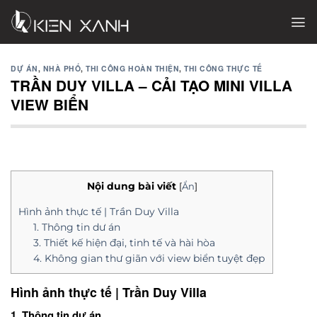
Chuyển
đến
nội
dung
DỰ ÁN
,
NHÀ PHỐ
,
THI CÔNG HOÀN THIỆN
,
THI CÔNG THỰC TẾ
TRẦN DUY VILLA – CẢI TẠO MINI VILLA
VIEW BIỂN
Nội dung bài viết
[
Ẩn
]
Hình ảnh thực tế | Trần Duy Villa
1. Thông tin dư án
3. Thiết kế hiện đại, tinh tế và hài hòa
4. Không gian thư giãn với view biển tuyệt đẹp
Hình ảnh thực tế | Trần Duy Villa
1. Thông tin dư án