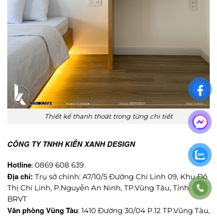
Thiết kế thanh thoát trong từng chi tiết
CÔNG TY TNHH KIẾN XANH DESIGN
Hotline
: 0869 608 639
Địa chỉ:
Trụ sở chính: A7/10/5 Đường Chí Linh 09, Khu Đô
Thị Chí Linh, P.Nguyễn An Ninh, TP.Vũng Tàu, Tỉnh
BRVT
Văn phòng Vũng Tàu
: 1410 Đường 30/04 P.12 TP.Vũng Tàu,