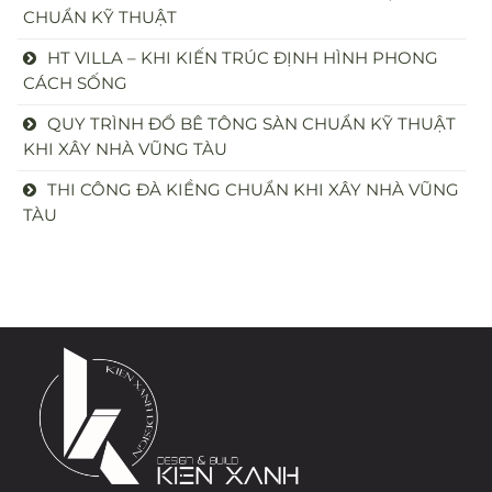
CHUẨN KỸ THUẬT
HT VILLA – KHI KIẾN TRÚC ĐỊNH HÌNH PHONG
CÁCH SỐNG
QUY TRÌNH ĐỔ BÊ TÔNG SÀN CHUẨN KỸ THUẬT
KHI XÂY NHÀ VŨNG TÀU
THI CÔNG ĐÀ KIỀNG CHUẨN KHI XÂY NHÀ VŨNG
TÀU