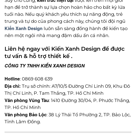
Suy cho cùng,
vượt lên trên mọi giới
hạn để trở thành sự lựa chọn hoàn hảo cho bất kỳ lứa
tuổi nào. Nếu quý khách yêu thích sự năng động, trẻ
trung và tự do của phong cách này, chúng tôi đội ngũ
Kiến Xanh Design
luôn sẵn sàng đồng hành để kiến tạo
nên một ngôi nhà mang đậm dấu ấn cá nhân.
Liên hệ ngay với Kiến Xanh Design để được
tư vấn & hỗ trợ thiết kế .
CÔNG TY TNHH KIẾN XANH DESIGN
Hotline
: 0869 608 639
Địa chỉ:
Trụ sở chính: A7/10/5 Đường Chí Linh 09, Khu Đô
Thị Chí Linh, P. Tam Thắng, TP. Hồ Chí Minh
Văn phòng Vũng Tàu
: 1410 Đường 30/04, P. Phước Thắng,
TP. Hồ Chí Minh
Văn phòng Bảo Lộc
: 38 Lý Thái Tổ Phường 2, TP. Bảo Lộc,
Tỉnh Lâm Đồng.