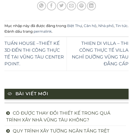
Mục nhập này đã được đăng trong
Biệt Thự
,
Căn hộ
,
Nhà phố
,
Tin tức
.
Đánh dấu trang
permalink
.
TUẤN HOUSE –THIẾT KẾ
THIEN DI VILLA – THI
3D ĐẾN THI CÔNG THỰC
CÔNG THỰC TẾ VILLA
TẾ TẠI VŨNG TÀU CENTER
NGHỈ DƯỠNG VŨNG TÀU
POINT.
ĐẴNG CẤP
BÀI VIẾT MỚI
CÓ ĐƯỢC THAY ĐỔI THIẾT KẾ TRONG QUÁ
TRÌNH XÂY NHÀ VŨNG TÀU KHÔNG?
QUY TRÌNH XÂY TƯỜNG NGĂN TẦNG TRỆT