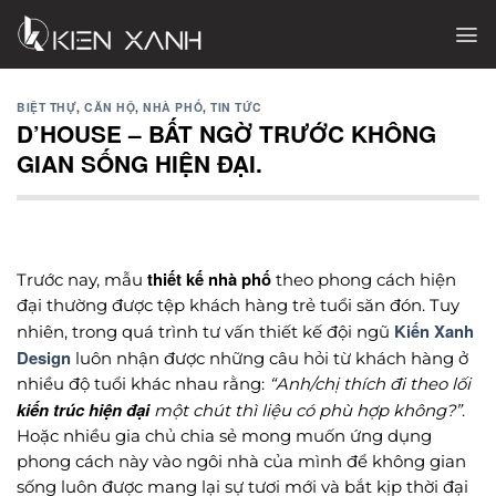
Chuyển
đến
nội
dung
BIỆT THỰ
,
CĂN HỘ
,
NHÀ PHỐ
,
TIN TỨC
D’HOUSE – BẤT NGỜ TRƯỚC KHÔNG
GIAN SỐNG HIỆN ĐẠI.
thiết kế nhà phố
Trước nay, mẫu
theo phong cách hiện
đại thường được tệp khách hàng trẻ tuổi săn đón. Tuy
Kiến Xanh
nhiên, trong quá trình tư vấn thiết kế đội ngũ
Design
luôn nhận được những câu hỏi từ khách hàng ở
nhiều độ tuổi khác nhau rằng:
“Anh/chị thích đi theo lối
kiến trúc hiện đại
một chút thì liệu có phù hợp không?”
.
Hoặc nhiều gia chủ chia sẻ mong muốn ứng dụng
phong cách này vào ngôi nhà của mình để không gian
sống luôn được mang lại sự tươi mới và bắt kịp thời đại