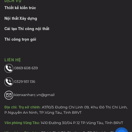
DỊCH VỤ
Thiết kế kiến trúc
Nội thất
Xây dựng
Cải tạo
Thi công nội thất
Thi công trọn gói
LIÊN HỆ
0869 608 639
0329 931 136
kienxanharc.vn@gmail
Địa chỉ:
Trụ sở chính:
A7/10/5 Đường Chí Linh 09, Khu Đô Thị Chí Linh,
P.Nguyễn An Ninh, TP.Vũng Tàu, Tỉnh BRVT
Văn phòng Vũng Tàu:
1410 Đường 30/04 P.12 TP.Vũng Tàu, Tỉnh BRVT