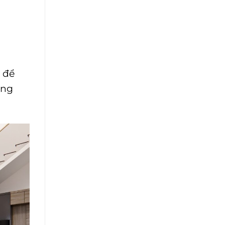
 để
ông