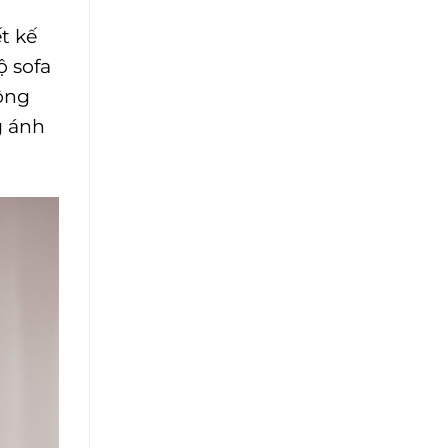
t kế
ộ sofa
hông
g ánh