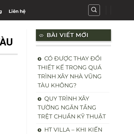
g
Liên hệ
BÀI VIẾT MỚI
TÀU
CÓ ĐƯỢC THAY ĐỔI
THIẾT KẾ TRONG QUÁ
TRÌNH XÂY NHÀ VŨNG
TÀU KHÔNG?
QUY TRÌNH XÂY
TƯỜNG NGĂN TẦNG
TRỆT CHUẨN KỸ THUẬT
HT VILLA – KHI KIẾN