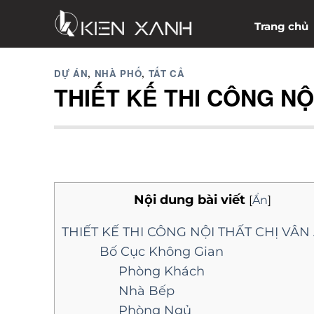
Chuyển
Trang chủ
đến
nội
dung
DỰ ÁN
,
NHÀ PHỐ
,
TẤT CẢ
THIẾT KẾ THI CÔNG NỘ
Nội dung bài viết
[
Ẩn
]
THIẾT KẾ THI CÔNG NỘI THẤT CHỊ VÂN
Bố Cục Không Gian
Phòng Khách
Nhà Bếp
Phòng Ngủ