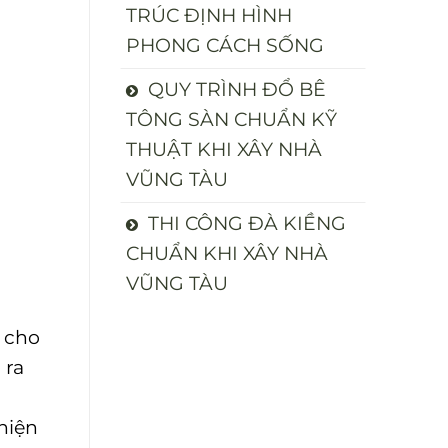
TRÚC ĐỊNH HÌNH
PHONG CÁCH SỐNG
QUY TRÌNH ĐỔ BÊ
TÔNG SÀN CHUẨN KỸ
THUẬT KHI XÂY NHÀ
VŨNG TÀU
THI CÔNG ĐÀ KIỀNG
CHUẨN KHI XÂY NHÀ
VŨNG TÀU
cho
 ra
hiện